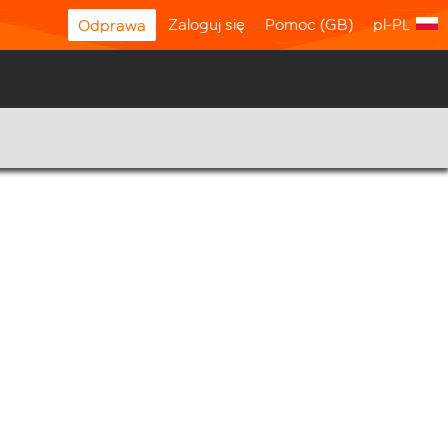
Zaloguj się
Pomoc (GB)
pl-PL
Odprawa