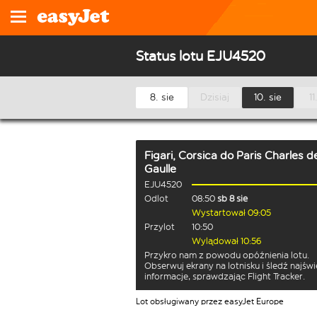
Status lotu EJU4520
8. sie
Dzisiaj
10. sie
11
Figari, Corsica
do
Paris Charles d
Gaulle
EJU4520
Odlot
08:50
sb 8 sie
Wystartował 09:05
Przylot
10:50
Wylądował 10:56
Przykro nam z powodu opóźnienia lotu.
Obserwuj ekrany na lotnisku i śledź najśw
informacje, sprawdzając Flight Tracker.
Lot obsługiwany przez easyJet Europe