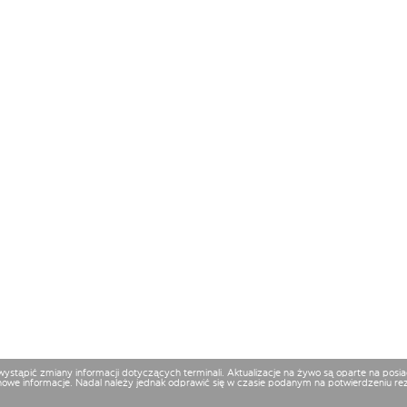
 wystąpić zmiany informacji dotyczących terminali. Aktualizacje na żywo są oparte na p
nowe informacje. Nadal należy jednak odprawić się w czasie podanym na potwierdzeniu reze