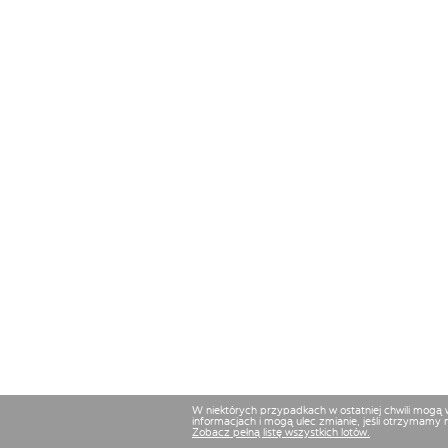
W niektórych przypadkach w ostatniej chwili mogą
informacjach i mogą ulec zmianie, jeśli otrzymamy 
Zobacz pełną listę wszystkich lotów.