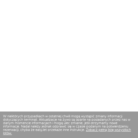
W niektórych przypadkach w ostatniej chwili mogą wystąpić zmiany informacji
dotyczących terminali. Aktualizacje na żywo są oparte na posiadanych przez nas w
danym momencie informacjach i mogą ulec zmianie, jeśli otrzymamy nowe
informacje. Nadal należy jednak odprawić się w czasie podanym na potwierdzeniu
rezerwacji, chyba że easyJet przekaże inne instrukcje.
Zobacz pełną listę wszystkich
lotów.