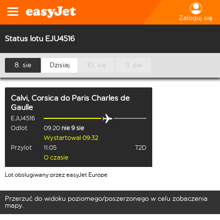
Zaloguj się
Status lotu EJU4516
8. sie
Dzisiaj
10. sie
11. sie
Calvi, Corsica
do
Paris Charles de
Gaulle
EJU4516
Odlot
09:20
nie 9 sie
Wystartował 09:32
Przylot
11:05
T2D
O czasie
Lot obsługiwany przez easyJet Europe
Przerzuć do widoku poziomego/poszerzonego w celu zobaczenia
mapy.