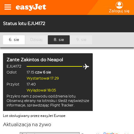
Zaloguj się
Status lotu EJU4172
6. sie
Dzisiaj
8. sie
9. sie
Zante Zakintos
do
Neapol
EJU4172
Odlot
17:15
czw 6 sie
Wystartował 17:29
Przylot
17:40
Wylądował 18:05
Przykro nam z powodu opóźnienia lotu.
Obserwuj ekrany na lotnisku i śledź najświeższe
informacje, sprawdzając Flight Tracker.
Lot obsługiwany przez easyJet Europe
Aktualizacja na żywo