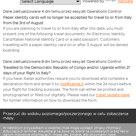
  Powered by 
Translate
Dane zaktualizowane 4 dni temu przez easyJet Operations Control
Paper identity cards will no longer be accepted for travel to or from Italy
from the 3rd of August
If you are planning to travel to or from Italy after this date, you must
present one of the following travel documents: An Electronic Identity
Card/Italian National Identity Card or a valid passport. Customers
travelling with a paper identity card on or after 3 August will be denied
boarding.
Dane zaktualizowane 8 dni temu przez easyJet Operations Control
Travelled to the Democratic Republic of Congo and/or Uganda within 21
days of your flight to Italy?
If you have, Italian authorities require you to download and complete a
declaration form and email it to
rpd@sanita.it
within the 24 hours before
your flight for tracking purposes. The form can either be printed and
photographed or filled out digitally. Please read our
travel update page
for further information on how to download the form.
Przerzuć do widoku poziomego/poszerzonego w celu zobaczenia
mapy.
W niektórych przypadkach w ostatniej chwili mogą wystąpić zmiany informacji
dotyczących terminali. Aktualizacje na żywo są oparte na posiadanych przez nas w
danym momencie informacjach i mogą ulec zmianie, jeśli otrzymamy nowe