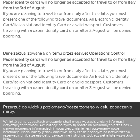
Paper identity cards will no longer be accepted for travel to or from Italy
from the 3rd of August
If you are planning to travel to or from Italy after this date, you must
present one of the following travel documents: An Electronic Identity
Card/Italian National Identity Card or a valid passport. Customers
travelling with a paper identity card on or after 3 August will be denied
boarding.
Dane zaktualizowane 6 dni temu przez easyJet Operations Control
Paper identity cards will no longer be accepted for travel to or from Italy
from the 3rd of August
If you are planning to travel to or from Italy after this date, you must
present one of the following travel documents: An Electronic Identity
Card/Italian National Identity Card or a valid passport. Customers
travelling with a paper identity card on or after 3 August will be denied
boarding.
Przerzuć do widoku poziomego/poszerzonego w celu zobaczenia
mapy.
W niektórych przypadkach w ostatniej chwili mogą wystąpić zmiany informacji
dotyczących terminali. Aktualizacje na żywo są oparte na posiadanych przez nas w
danym momencie informacjach i mogą ulec zmianie, jeśli otrzymamy nowe
informacje. Nadal należy jednak odprawić się w czasie podanym na potwierdzeniu
rezerwacji, chyba że easyJet przekaże inne instrukcje.
Zobacz pełną listę wszystkich
lotów.