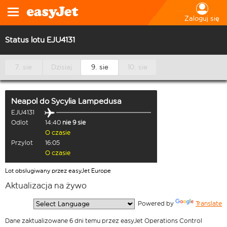
Zaloguj się
Status lotu EJU4131
7. sie
Dzisiaj
9. sie
10. sie
Neapol
do
Sycylia Lampedusa
EJU4131
Odlot
14:40
nie 9 sie
O czasie
Przylot
16:05
O czasie
Lot obsługiwany przez easyJet Europe
Aktualizacja na żywo
  Powered by 
Translate
Dane zaktualizowane 6 dni temu przez easyJet Operations Control