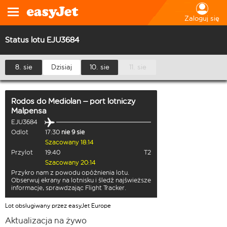
Zaloguj się
Status lotu EJU3684
8. sie
Dzisiaj
10. sie
11. sie
Rodos
do
Mediolan – port lotniczy
Malpensa
EJU3684
Odlot
17:30
nie 9 sie
Szacowany 18:14
Przylot
19:40
T2
Szacowany 20:14
Przykro nam z powodu opóźnienia lotu.
Obserwuj ekrany na lotnisku i śledź najświeższe
informacje, sprawdzając Flight Tracker.
Lot obsługiwany przez easyJet Europe
Aktualizacja na żywo