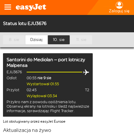
Zaloguj się
Status lotu EJU3676
8. sie
Dzisiaj
10. sie
11. sie
Santorini
do
Mediolan – port lotniczy
Malpensa
EJU3676
Odlot
00:55
nie 9 sie
Wystartował 01:55
Przylot
02:45
T2
Wylądował 03:34
Przykro nam z powodu opóźnienia lotu.
Obserwuj ekrany na lotnisku i śledź najświeższe
informacje, sprawdzając Flight Tracker.
Lot obsługiwany przez easyJet Europe
Aktualizacja na żywo