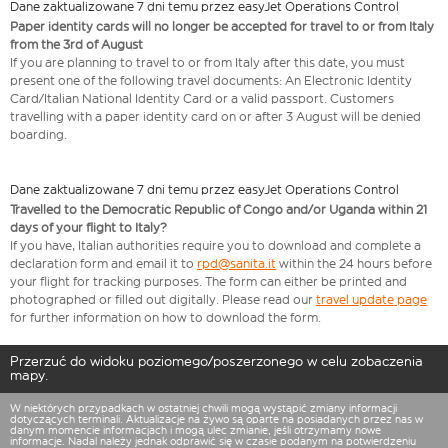
Dane zaktualizowane 7 dni temu przez easyJet Operations Control
Paper identity cards will no longer be accepted for travel to or from Italy
from the 3rd of August
If you are planning to travel to or from Italy after this date, you must
present one of the following travel documents: An Electronic Identity
Card/Italian National Identity Card or a valid passport. Customers
travelling with a paper identity card on or after 3 August will be denied
boarding.
Dane zaktualizowane 7 dni temu przez easyJet Operations Control
Travelled to the Democratic Republic of Congo and/or Uganda within 21
days of your flight to Italy?
If you have, Italian authorities require you to download and complete a
declaration form and email it to
rpd@sanita.it
within the 24 hours before
your flight for tracking purposes. The form can either be printed and
photographed or filled out digitally. Please read our
travel update page
for further information on how to download the form.
Przerzuć do widoku poziomego/poszerzonego w celu zobaczenia
mapy.
W niektórych przypadkach w ostatniej chwili mogą wystąpić zmiany informacji
dotyczących terminali. Aktualizacje na żywo są oparte na posiadanych przez nas w
danym momencie informacjach i mogą ulec zmianie, jeśli otrzymamy nowe
informacje. Nadal należy jednak odprawić się w czasie podanym na potwierdzeniu