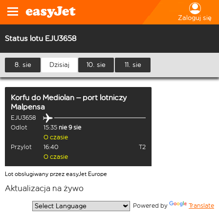
Zaloguj się
Status lotu EJU3658
8. sie
Dzisiaj
10. sie
11. sie
Korfu
do
Mediolan – port lotniczy
Malpensa
EJU3658
Odlot
15:35
nie 9 sie
O czasie
Przylot
16:40
T2
O czasie
Lot obsługiwany przez easyJet Europe
Aktualizacja na żywo
  Powered by 
Translate