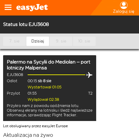
Zaloguj się
Status lotu EJU3608
7. sie
Dzisiaj
9. sie
10. sie
Palermo na Sycylii
do
Mediolan – port
lotniczy Malpensa
EJU3608
Odlot
00:15
sb 8 sie
Wystartował 01:05
Przylot
01:55
T2
Wylądował 02:38
Przykro nam z powodu opóźnienia lotu.
Obserwuj ekrany na lotnisku i śledź najświeższe
informacje, sprawdzając Flight Tracker.
Lot obsługiwany przez easyJet Europe
Aktualizacja na żywo