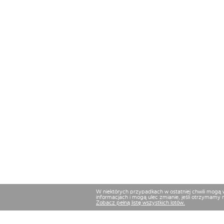
W niektórych przypadkach w ostatniej chwili mogą
informacjach i mogą ulec zmianie, jeśli otrzymamy 
Zobacz pełną listę wszystkich lotów.