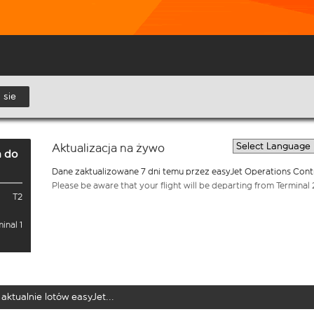
 sie
Aktualizacja na żywo
a
do
Dane zaktualizowane 7 dni temu przez easyJet Operations Cont
Please be aware that your flight will be departing from Terminal 
T2
inal 1
aktualnie lotów easyJet...