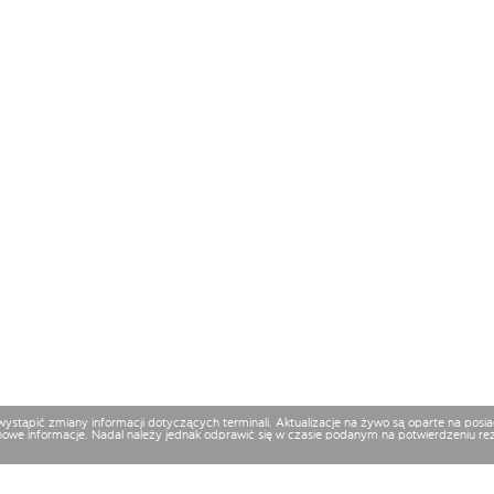
 wystąpić zmiany informacji dotyczących terminali. Aktualizacje na żywo są oparte na p
nowe informacje. Nadal należy jednak odprawić się w czasie podanym na potwierdzeniu reze