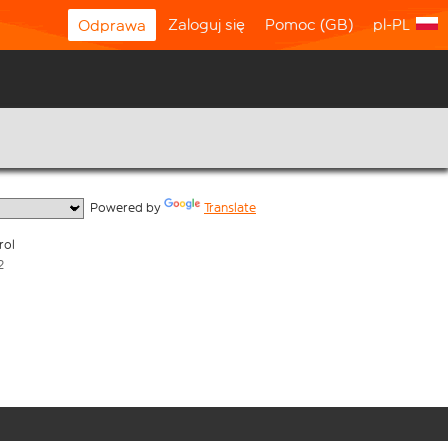
Zaloguj się
Pomoc (GB)
pl-PL
Odprawa
  Powered by 
Translate
rol
2