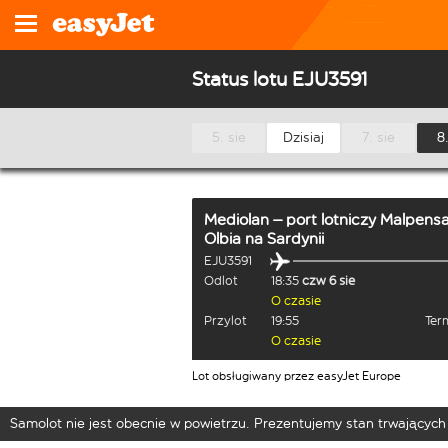
Status lotu EJU3591
5. sie
Dzisiaj
7. sie
8.
Mediolan – port lotniczy Malpens
Olbia na Sardynii
EJU3591
Odlot
18:35
czw 6 sie
O czasie
Przylot
19:55
Term
O czasie
Lot obsługiwany przez easyJet Europe
Samolot nie jest obecnie w powietrzu. Prezentujemy stan trwających 