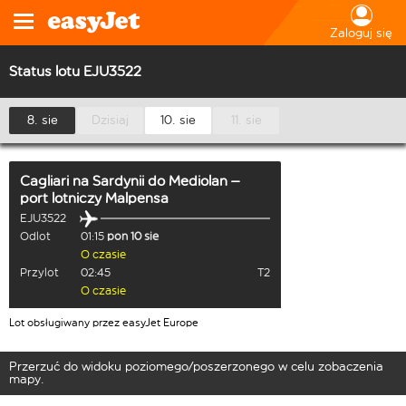
Zaloguj się
Status lotu EJU3522
8. sie
Dzisiaj
10. sie
11. sie
Cagliari na Sardynii
do
Mediolan –
port lotniczy Malpensa
EJU3522
Odlot
01:15
pon 10 sie
O czasie
Przylot
02:45
T2
O czasie
Lot obsługiwany przez easyJet Europe
Przerzuć do widoku poziomego/poszerzonego w celu zobaczenia
mapy.