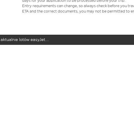
days for your application to be processed before your trip.
Entry requirements can change, so always check before you travel.
ETA and the correct documents, you may not be permitted to en
aktualnie lotów easyJet...