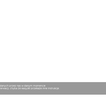
osiadanych przez nas w danym momencie
rwacji, chyba że easyJet przekaże inne instrukcje.