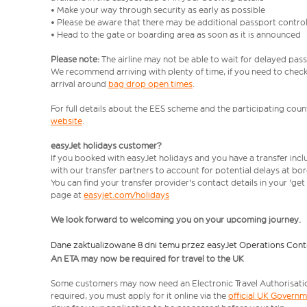
• Make your way through security as early as possible
• Please be aware that there may be additional passport contro
• Head to the gate or boarding area as soon as it is announced
Please note:
The airline may not be able to wait for delayed pass
We recommend arriving with plenty of time, if you need to check 
arrival around
bag drop open times
.
For full details about the EES scheme and the participating count
website
.
easyJet holidays customer?
If you booked with easyJet holidays and you have a transfer inc
with our transfer partners to account for potential delays at bo
You can find your transfer provider's contact details in your 'ge
page at
easyjet.com/holidays
We look forward to welcoming you on your upcoming journey.
Dane zaktualizowane 8 dni temu przez easyJet Operations Cont
An ETA may now be required for travel to the UK
Some customers may now need an Electronic Travel Authorisation (
required, you must apply for it online via the
official UK Govern