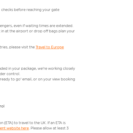
l checks before reaching your gate
engers, even if waiting times are extended.
in at the airport or drop off bags plan your
ries, please visit the
Travel to Europe
luded in your package, we're working closely
rder control.
t ready to go' email, or on your view booking
rol
ETA) to travel to the UK. If an ETA is
ment website here
. Please allow at least 3