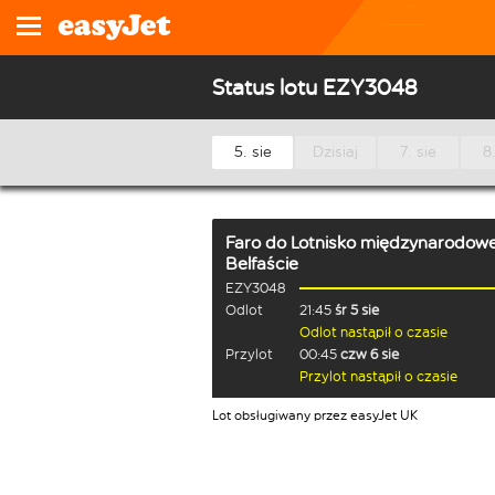
Status lotu EZY3048
5. sie
Dzisiaj
7. sie
8.
Faro
do
Lotnisko międzynarodow
Belfaście
EZY3048
Odlot
21:45
śr 5 sie
Odlot nastąpił o czasie
Przylot
00:45
czw 6 sie
Przylot nastąpił o czasie
Lot obsługiwany przez easyJet UK