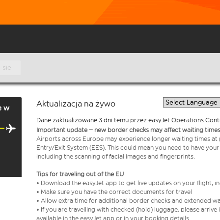
 sie
Aktualizacja na żywo
e w
Dane zaktualizowane 3 dni temu przez easyJet Operations Cont
Important update – new border checks may affect waiting times
Airports across Europe may experience longer waiting times at
Entry/Exit System (EES). This could mean you need to have your
including the scanning of facial images and fingerprints.
Tips for traveling out of the EU
• Download the easyJet app to get live updates on your flight, 
• Make sure you have the correct documents for travel
• Allow extra time for additional border checks and extended wa
• If you are travelling with checked (hold) luggage, please arriv
available in the easyJet app or in your booking details