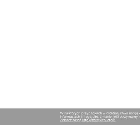
W niektórych przypadkach w ostatniej chwili mogą
informacjach i mogą ulec zmianie, jeśli otrzymamy 
Zobacz pełną listę wszystkich lotów.