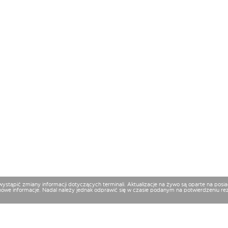
 wystąpić zmiany informacji dotyczących terminali. Aktualizacje na żywo są oparte na p
nowe informacje. Nadal należy jednak odprawić się w czasie podanym na potwierdzeniu reze