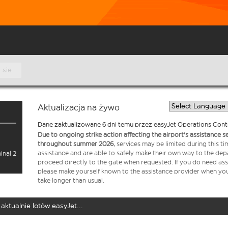
 sie
Aktualizacja na żywo
Dane zaktualizowane 6 dni temu przez easyJet Operations Cont
Due to ongoing strike action affecting the airport's assistance 
throughout summer 2026
, services may be limited during this 
assistance and are able to safely make their own way to the dep
inal 2
proceed directly to the gate when requested. If you do need assi
please make yourself known to the assistance provider when you 
take longer than usual.
aktualnie lotów easyJet...