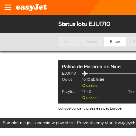
Status lotu EJU1710
6. sie
Dzisiaj
8. sie
9.
Palma de Mallorca
do
Nice
EJU1710
Odlot
16:10
sb 8 sie
O czasie
Przylot
17:40
Term
O czasie
Lot obsługiwany przez easyJet Europe
Samolot nie jest obecnie w powietrzu. Prezentujemy stan trwających 