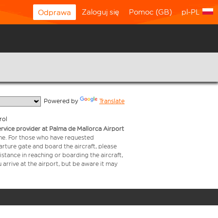
Zaloguj się
Pomoc (GB)
pl-PL
Odprawa
  Powered by 
Translate
rol
service provider at Palma de Mallorca Airport
time. For those who have requested
arture gate and board the aircraft, please
stance in reaching or boarding the aircraft,
arrive at the airport, but be aware it may