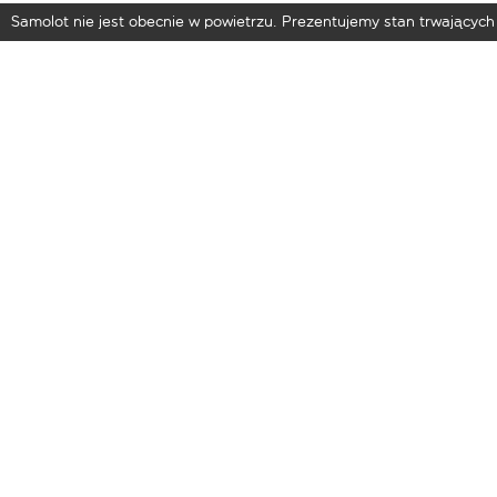
Samolot nie jest obecnie w powietrzu. Prezentujemy stan trwających 