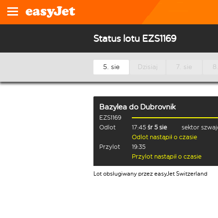
Status lotu EZS1169
5. sie
Dzisiaj
7. sie
8.
Bazylea
do
Dubrovnik
EZS1169
Odlot
17:45
śr 5 sie
sektor szwaj
Odlot nastąpił o czasie
Przylot
19:35
Przylot nastąpił o czasie
Lot obsługiwany przez easyJet Switzerland