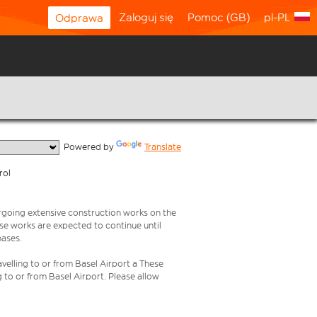
Zaloguj się
Pomoc (GB)
pl-PL
Odprawa
  Powered by 
Translate
rol
rgoing extensive construction works on the
ese works are expected to continue until
hases.
velling to or from Basel Airport a These
g to or from Basel Airport. Please allow