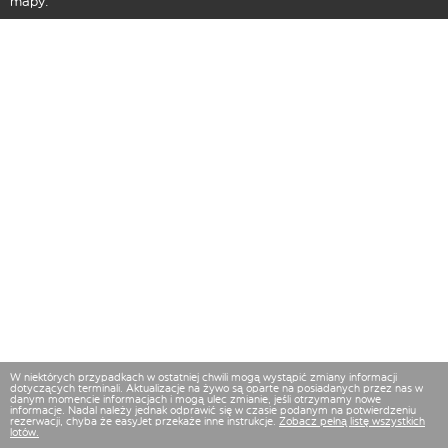
mapy.
W niektórych przypadkach w ostatniej chwili mogą wystąpić zmiany informacji
dotyczących terminali. Aktualizacje na żywo są oparte na posiadanych przez nas w
danym momencie informacjach i mogą ulec zmianie, jeśli otrzymamy nowe
informacje. Nadal należy jednak odprawić się w czasie podanym na potwierdzeniu
rezerwacji, chyba że easyJet przekaże inne instrukcje.
Zobacz pełną listę wszystkich
lotów.