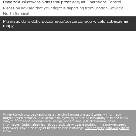
Dane zaktualizowane 3 dni temu przez easyJet Operations Control
Please be advised that your flight is departing from London Gatwick
North Terminal
Przerzuć do widoku poziomego/poszerzonego w celu zobaczenia
mapy.
W niektórych przypadkach w ostatniej chwili mogą wystąpić zmiany informacji
dotyczących terminali. Aktualizacje na żywo są oparte na posiadanych przez nas w
danym momencie informacjach i mogą ulec zmianie, jeśli otrzymamy nowe
informacje. Nadal należy jednak odprawić się w czasie podanym na potwierdzeniu
rezerwacji, chyba że easyJet przekaże inne instrukcje.
Zobacz pełną listę wszystkich
lotów.