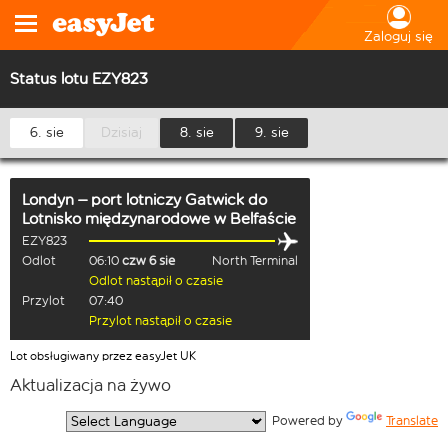
Zaloguj się
Status lotu EZY823
6. sie
Dzisiaj
8. sie
9. sie
Londyn – port lotniczy Gatwick
do
Lotnisko międzynarodowe w Belfaście
EZY823
Odlot
06:10
czw 6 sie
North Terminal
Odlot nastąpił o czasie
Przylot
07:40
Przylot nastąpił o czasie
Lot obsługiwany przez easyJet UK
Aktualizacja na żywo
  Powered by 
Translate