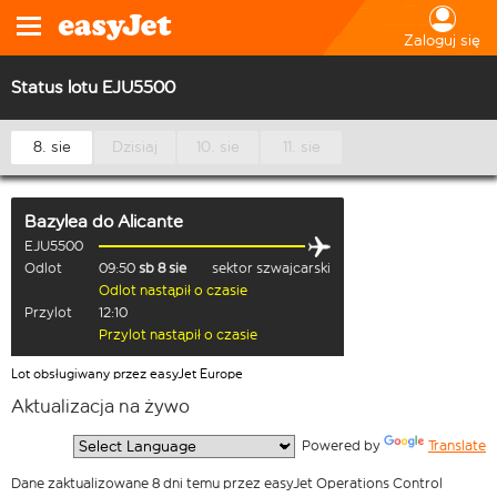
Zaloguj się
Status lotu EJU5500
8. sie
Dzisiaj
10. sie
11. sie
Bazylea
do
Alicante
EJU5500
Odlot
09:50
sb 8 sie
sektor szwajcarski
Odlot nastąpił o czasie
Przylot
12:10
Przylot nastąpił o czasie
Lot obsługiwany przez easyJet Europe
Aktualizacja na żywo
  Powered by 
Translate
Dane zaktualizowane 8 dni temu przez easyJet Operations Control