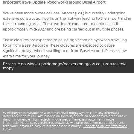
Important Travel Update: Road works around Basel Airport
We've been made aware of Basel Airport (BSL) is currently undergoing
extensive construction works on the highway leading to the airport and in
the surrounding areas. These works are expected to continue until
approximately mid-2027 and are being carried out in multiple phases.
These closures are expected to cause significant delays when travelling
to or from Basel Airport a These closures are expected to cause
significant delays when travelling to or from Basel Airport. Please allow
extra time for your journey.
Przerzuć do widoku poziomego/poszerzonego w celu zobaczenia
mapy.
W niektórych przypadkach w ostatniej chwili mogą wystąpić zmiany informacji
dotyczących terminali. Aktualizacje na żywo są oparte na posiadanych przez nas w
danym momencie informacjach i mogą ulec zmianie, jeśli otrzymamy nowe
informacje. Nadal należy jednak odprawić się w czasie podanym na potwierdzeniu
rezerwacji, chyba że easyJet przekaże inne instrukcje.
Zobacz pełną listę wszystkich
lotów.