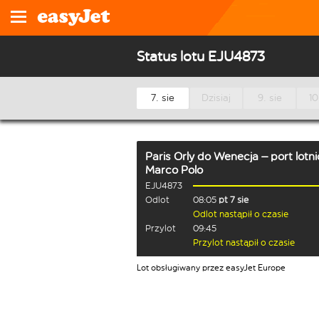
Status lotu EJU4873
7. sie
Dzisiaj
9. sie
10
Paris Orly
do
Wenecja – port lotni
Marco Polo
EJU4873
Odlot
08:05
pt 7 sie
Odlot nastąpił o czasie
Przylot
09:45
Przylot nastąpił o czasie
Lot obsługiwany przez easyJet Europe