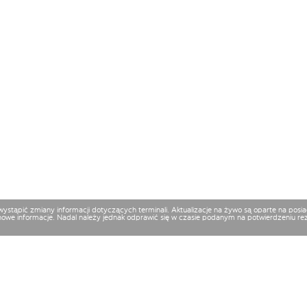
 wystąpić zmiany informacji dotyczących terminali. Aktualizacje na żywo są oparte na p
nowe informacje. Nadal należy jednak odprawić się w czasie podanym na potwierdzeniu reze