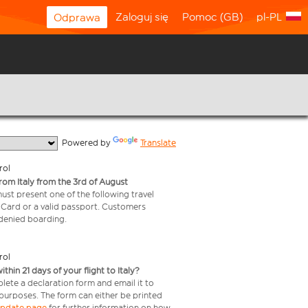
Zaloguj się
Pomoc (GB)
pl-PL
Odprawa
  Powered by 
Translate
rol
from Italy from the 3rd of August
 must present one of the following travel
y Card or a valid passport. Customers
e denied boarding.
rol
in 21 days of your flight to Italy?
lete a declaration form and email it to
 purposes. The form can either be printed
 update page
for further information on how