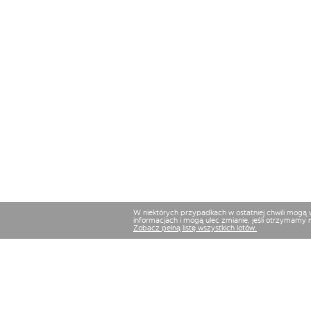
W niektórych przypadkach w ostatniej chwili mogą
informacjach i mogą ulec zmianie, jeśli otrzymamy 
Zobacz pełną listę wszystkich lotów.