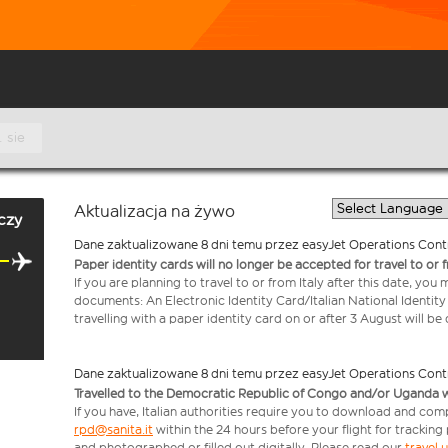
. sie
Aktualizacja na żywo
czy
Dane zaktualizowane 8 dni temu przez easyJet Operations Cont
Paper identity cards will no longer be accepted for travel to or 
If you are planning to travel to or from Italy after this date, you
documents: An Electronic Identity Card/Italian National Identit
travelling with a paper identity card on or after 3 August will b
Dane zaktualizowane 8 dni temu przez easyJet Operations Cont
Travelled to the Democratic Republic of Congo and/or Uganda with
If you have, Italian authorities require you to download and comp
rpd@sanita.it
within the 24 hours before your flight for tracking
and photographed or filled out digitally. Please read our
travel