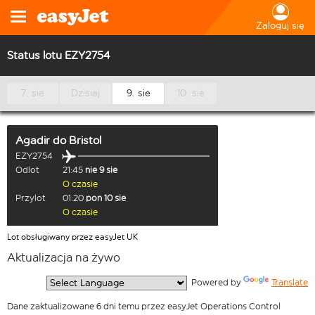
Zaloguj się
Status lotu EZY2754
7. sie
Dzisiaj
9. sie
10. sie
Agadir
do
Bristol
EZY2754
Odlot
21:45
nie 9 sie
O czasie
Przylot
01:20
pon 10 sie
O czasie
Lot obsługiwany przez easyJet UK
Aktualizacja na żywo
  Powered by 
Translate
Dane zaktualizowane 6 dni temu przez easyJet Operations Control