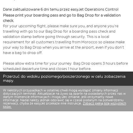
Dane zaktualizowane 6 dni temu przez easyJet Operations Control
Please print your boarding pass and go to Bag Drop for a validation
check.
For your upcoming flight, please make sure you, and anyone you’re
travelling with go to our Bag Drop for a boarding pass check and
validation stamp before going through security. This is a local
requirement for all customers travelling from Morocco so please make
your way to Bag Drop when you arrive at the airport, even if you don’t
have a bag to drop off.
Please allow extra time for your journey. Bag Drop opens 3 hours before
scheduled departure time and closes 1 hour before.
Przerzuć do widoku poziomego/poszerzonego w celu zobaczenia
mapy.
W niektórych przypadkach w ostatniej chwili mogą wystąpić zmiany informacji
dotyczących terminali. Aktualizacje na żywo są oparte na posiadanych przez nas w
danym momencie informacjach i mogą ulec zmianie, jeśli otrzymamy nowe
informacje. Nadal należy jednak odprawić się w czasie podanym na potwierdzeniu
rezerwacji, chyba że easyJet przekaże inne instrukcje.
Zobacz pełną listę wszystkich
lotów.