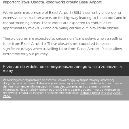
Important Travel Update: Road works around Basel Airport
We've been made aware of Basel Airport (BSL) is currently undergoing
extensive construction works on the highway leading to the airport and in
the surrounding areas. These works are expected to continue until
approximately mid-2027 and are being carried out in multiple phases.
These closures are expected to cause significant delays when travelling
to or from Basel Airport a These closures are expected to cause
significant delays when travelling to or from Basel Airport. Please allow
extra time for your journey.
Przerzuć do widoku poziomego/poszerzonego w celu zobaczenia
mapy.
W niektórych przypadkach w ostatniej chwili mogą wystąpić zmiany informacji
dotyczących terminali. Aktualizacje na żywo są oparte na posiadanych przez nas w
danym momencie informacjach i mogą ulec zmianie, jeśli otrzymamy nowe
informacje. Nadal należy jednak odprawić się w czasie podanym na potwierdzeniu
rezerwacji, chyba że easyJet przekaże inne instrukcje.
Zobacz pełną listę wszystkich
lotów.