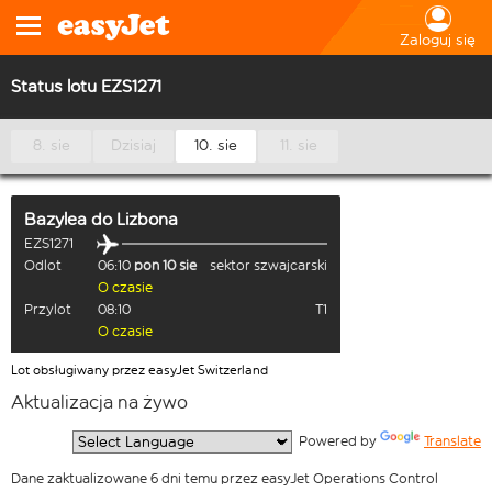
Zaloguj się
Status lotu EZS1271
8. sie
Dzisiaj
10. sie
11. sie
Bazylea
do
Lizbona
EZS1271
Odlot
06:10
pon 10 sie
sektor szwajcarski
O czasie
Przylot
08:10
T1
O czasie
Lot obsługiwany przez easyJet Switzerland
Aktualizacja na żywo
  Powered by 
Translate
Dane zaktualizowane 6 dni temu przez easyJet Operations Control