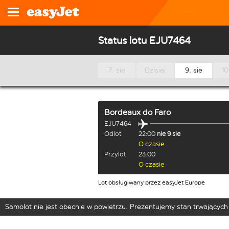
Status lotu EJU7464
7. sie
Dzisiaj
9. sie
10
Bordeaux
do
Faro
EJU7464
Odlot
22:00
nie 9 sie
O czasie
Przylot
23:00
O czasie
Lot obsługiwany przez easyJet Europe
Samolot nie jest obecnie w powietrzu. Prezentujemy stan trwających 