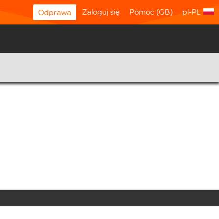
Zaloguj się
Pomoc (GB)
pl-PL
Odprawa