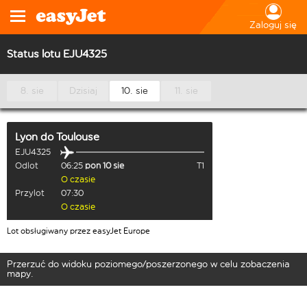
Zaloguj się
Status lotu EJU4325
8. sie
Dzisiaj
10. sie
11. sie
Lyon
do
Toulouse
EJU4325
Odlot
06:25
pon 10 sie
T1
O czasie
Przylot
07:30
O czasie
Lot obsługiwany przez easyJet Europe
Przerzuć do widoku poziomego/poszerzonego w celu zobaczenia
mapy.