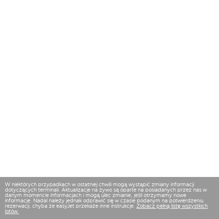
W niektórych przypadkach w ostatniej chwili mogą wystąpić zmiany informacji
dotyczących terminali. Aktualizacje na żywo są oparte na posiadanych przez nas w
danym momencie informacjach i mogą ulec zmianie, jeśli otrzymamy nowe
informacje. Nadal należy jednak odprawić się w czasie podanym na potwierdzeniu
rezerwacji, chyba że easyJet przekaże inne instrukcje.
Zobacz pełną listę wszystkich
lotów.