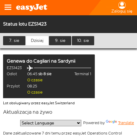
Zaloguj się
Status lotu EZS1423
7. sie
Dzisiaj
9. sie
10. sie
Genewa
do
Cagliari na Sardynii
EZS1423
Odlot
06:45
sb 8 sie
Terminal 1
O czasie
Przylot
08:25
O czasie
Lot obsługiwany przez easyJet Switzerland
Aktualizacja na żywo
  Powered by 
Translate
Dane zaktualizowane 7 dni temu przez easyJet Operations Control