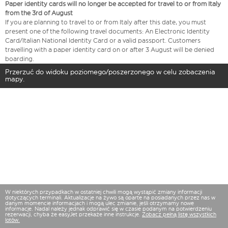
Paper identity cards will no longer be accepted for travel to or from Italy
from the 3rd of August
If you are planning to travel to or from Italy after this date, you must
present one of the following travel documents: An Electronic Identity
Card/Italian National Identity Card or a valid passport. Customers
travelling with a paper identity card on or after 3 August will be denied
boarding.
Przerzuć do widoku poziomego/poszerzonego w celu zobaczenia
mapy.
W niektórych przypadkach w ostatniej chwili mogą wystąpić zmiany informacji
dotyczących terminali. Aktualizacje na żywo są oparte na posiadanych przez nas w
danym momencie informacjach i mogą ulec zmianie, jeśli otrzymamy nowe
informacje. Nadal należy jednak odprawić się w czasie podanym na potwierdzeniu
rezerwacji, chyba że easyJet przekaże inne instrukcje.
Zobacz pełną listę wszystkich
lotów.