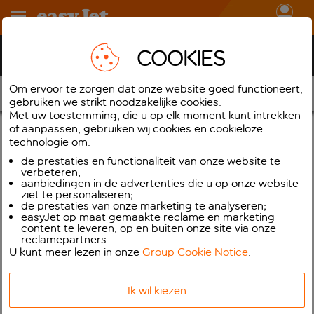
Inloggen
COOKIES
Hulp bij vluchtverstoringen
Om ervoor te zorgen dat onze website goed functioneert,
Je opties
gebruiken we strikt noodzakelijke cookies.
Met uw toestemming, die u op elk moment kunt intrekken
of aanpassen, gebruiken wij cookies en cookieloze
Als je van ons een bevestiging hebt ontvangen dat een of
technologie om:
meerdere vluchten zijn geannuleerd, en je bent niet overgeplaatst
de prestaties en functionaliteit van onze website te
naar een andere vlucht, dan heb je de volgende mogelijkheden:
verbeteren;
aanbiedingen in de advertenties die u op onze website
ziet te personaliseren;
1. Een voucher kiezen
de prestaties van onze marketing te analyseren;
easyJet op maat gemaakte reclame en marketing
content te leveren, op en buiten onze site via onze
We realiseren ons dat je misschien nog niet helemaal klaar bent
reclamepartners.
om te beslissen over je volgende reis met easyJet. Daarom bieden
U kunt meer lezen in onze
Group Cookie Notice
.
we je een vluchtvoucher aan voor de volledige waarde van je
ticket. De voucher is geldig voor een periode van 12 maanden
Ik wil kiezen
vanaf de uitgiftedatum en biedt je de flexibiliteit om overal binnen
ons netwerk een reis te boeken wanneer je er klaar voor bent om