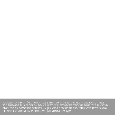
במקרים מסוימים ייתכנו שינויים של הרגע האחרון במידע הטרמינל המופיע על המסכים.
העדכונים בזמן אמת מבוססים על המידע שיש בידינו באותה עת והם עשויים להשתנות ככל
שמגיע לידינו מידע נוסף. בכל מקרה עליך לבצע צ'ק-אין במועדים המודפסים על גבי אישור
ההזמנה שלך, אלא אם קיבלת הוראה אחרת על ידי easyjet.