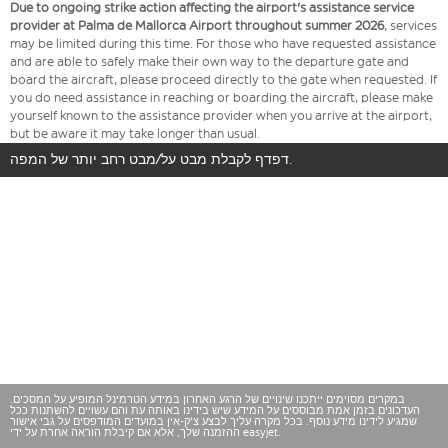
Due to ongoing strike action affecting the airport's assistance service
provider at Palma de Mallorca Airport throughout summer 2026
, services
may be limited during this time. For those who have requested assistance
and are able to safely make their own way to the departure gate and
board the aircraft, please proceed directly to the gate when requested. If
you do need assistance in reaching or boarding the aircraft, please make
yourself known to the assistance provider when you arrive at the airport,
but be aware it may take longer than usual.
דפדף לקבלת מבט על/מבט רחב יותר של המפה.
במקרים מסוימים ייתכנו שינויים של הרגע האחרון במידע הטרמינל המופיע על המסכים.
העדכונים בזמן אמת מבוססים על המידע שיש בידינו באותה עת והם עשויים להשתנות ככל
שמגיע לידינו מידע נוסף. בכל מקרה עליך לבצע צ'ק-אין במועדים המודפסים על גבי אישור
ההזמנה שלך, אלא אם קיבלת הוראה אחרת על ידי easyjet.