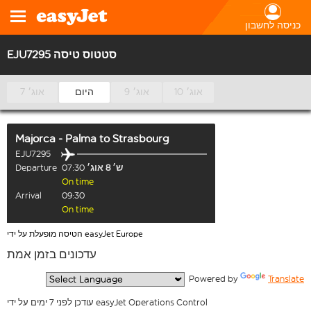
כניסה לחשבון
EJU7295 סטטוס טיסה
10 אוג׳
9 אוג׳
היום
7 אוג׳
Majorca - Palma
to
Strasbourg
EJU7295
ש׳ 8 אוג׳
07:30
Departure
On time
Arrival
09:30
On time
הטיסה מופעלת על ידי easyJet Europe
עדכונים בזמן אמת
  Powered by 
Translate
עודכן לפני 7 ימים על ידי easyJet Operations Control