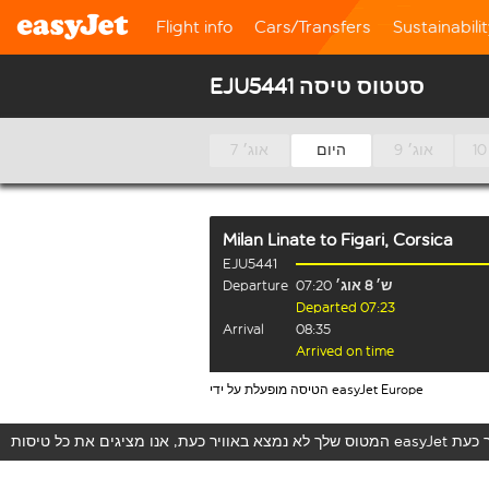
Flight info
Cars/Transfers
Sustainabili
EJU5441 סטטוס טיסה
9 אוג׳
היום
7 אוג׳
Milan Linate
to
Figari, Corsica
EJU5441
ש׳ 8 אוג׳
07:20
Departure
Departed 07:23
Arrival
08:35
Arrived on time
הטיסה מופעלת על ידי easyJet Europe