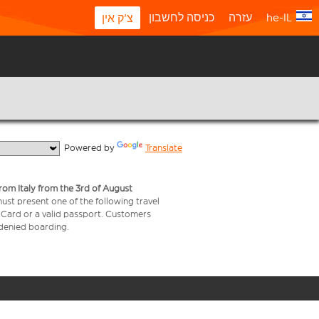
he-IL
עזרה
כניסה לחשבון
צ'ק אין
  Powered by 
Translate
from Italy from the 3rd of August
 must present one of the following travel
y Card or a valid passport. Customers
e denied boarding.