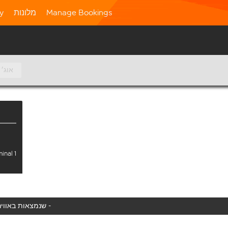
Manage Bookings
מלונות
ty
10 אוג׳
inal 1
המטוס שלך לא נמצא באוויר כעת, אנו מציגים את כל טיסות easyJet שנמצאות באוויר כעת -