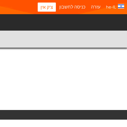
he-IL
עזרה
כניסה לחשבון
צ'ק אין