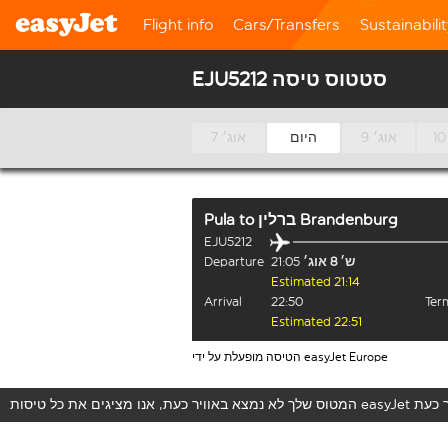
Flight info
Cars/Transfers
Sustainabili
EJU5212 סטטוס טיסה
9 אוג׳
היום
7 אוג׳
ברלין Brandenburg
to
Pula
EJU5212
ש׳ 8 אוג׳
21:05
Departure
Estimated 21:14
Arrival
22:50
Term
Estimated 22:51
הטיסה מופעלת על ידי easyJet Europe