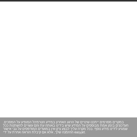
במקרים מסוימים ייתכנו שינויים של הרגע האחרון במידע הטרמינל המופיע על המסכים.
העדכונים בזמן אמת מבוססים על המידע שיש בידינו באותה עת והם עשויים להשתנות ככל
שמגיע לידינו מידע נוסף. בכל מקרה עליך לבצע צ'ק-אין במועדים המודפסים על גבי אישור
ההזמנה שלך, אלא אם קיבלת הוראה אחרת על ידי easyjet.