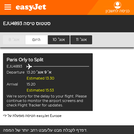
כניסה לחשבון
EJU4893 סטטוס טיסה
11 אוג׳
10 אוג׳
היום
8 אוג׳
Paris Orly
to
Split
EJU4893
א׳ 9 אוג׳
13:20
Departure
Estimated 13:30
Arrival
15:20
Estimated 15:53
We’re sorry for the delay to your flight. Please
continue to monitor the airport screens and
check Flight Tracker for updates.
הטיסה מופעלת על ידי easyJet Europe
דפדף לקבלת מבט על/מבט רחב יותר של המפה.