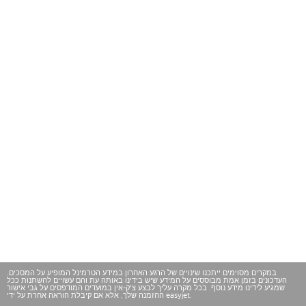
במקרים מסוימים ייתכנו שינויים של הרגע האחרון במידע הטרמינל המופיע על המסכים.
העדכונים בזמן אמת מבוססים על המידע שיש בידינו באותה עת והם עשויים להשתנות ככל
שמגיע לידינו מידע נוסף. בכל מקרה עליך לבצע צ'ק-אין במועדים המודפסים על גבי אישור
ההזמנה שלך, אלא אם קיבלת הוראה אחרת על ידי easyjet.