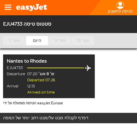
כניסה לחשבון
EJU4733 סטטוס טיסה
10 אוג׳
9 אוג׳
היום
7 אוג׳
Nantes
to
Rhodes
EJU4733
ש׳ 8 אוג׳
07:20
Departure
Departed 07:26
Arrival
12:15
Arrived on time
הטיסה מופעלת על ידי easyJet Europe
דפדף לקבלת מבט על/מבט רחב יותר של המפה.