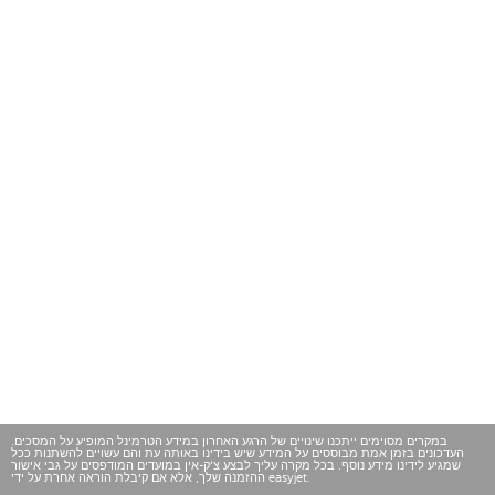
במקרים מסוימים ייתכנו שינויים של הרגע האחרון במידע הטרמינל המופיע על המסכים.
העדכונים בזמן אמת מבוססים על המידע שיש בידינו באותה עת והם עשויים להשתנות ככל
שמגיע לידינו מידע נוסף. בכל מקרה עליך לבצע צ'ק-אין במועדים המודפסים על גבי אישור
ההזמנה שלך, אלא אם קיבלת הוראה אחרת על ידי easyjet.