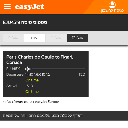
כניסה לחשבון
EJU4519 סטטוס טיסה
12 אוג׳
11 אוג׳
היום
9 אוג׳
Paris Charles de Gaulle
to
Figari,
Corsica
EJU4519
T2D
ב׳ 10 אוג׳
14:10
Departure
On time
Arrival
16:10
On time
הטיסה מופעלת על ידי easyJet Europe
דפדף לקבלת מבט על/מבט רחב יותר של המפה.