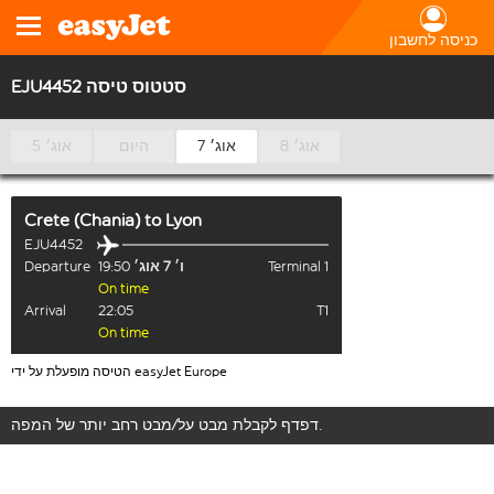
כניסה לחשבון
EJU4452 סטטוס טיסה
8 אוג׳
7 אוג׳
היום
5 אוג׳
Crete (Chania)
to
Lyon
EJU4452
Terminal 1
ו׳ 7 אוג׳
19:50
Departure
On time
Arrival
22:05
T1
On time
הטיסה מופעלת על ידי easyJet Europe
דפדף לקבלת מבט על/מבט רחב יותר של המפה.