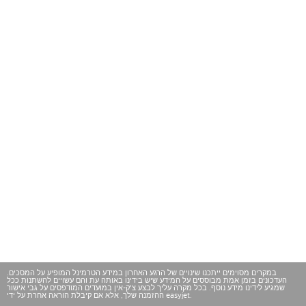
במקרים מסוימים ייתכנו שינויים של הרגע האחרון במידע הטרמינל המופיע על המסכים.
העדכונים בזמן אמת מבוססים על המידע שיש בידינו באותה עת והם עשויים להשתנות ככל
שמגיע לידינו מידע נוסף. בכל מקרה עליך לבצע צ'ק-אין במועדים המודפסים על גבי אישור
ההזמנה שלך, אלא אם קיבלת הוראה אחרת על ידי easyjet.