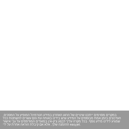
במקרים מסוימים ייתכנו שינויים של הרגע האחרון במידע הטרמינל המופיע על המסכים.
העדכונים בזמן אמת מבוססים על המידע שיש בידינו באותה עת והם עשויים להשתנות ככל
שמגיע לידינו מידע נוסף. בכל מקרה עליך לבצע צ'ק-אין במועדים המודפסים על גבי אישור
ההזמנה שלך, אלא אם קיבלת הוראה אחרת על ידי easyjet.