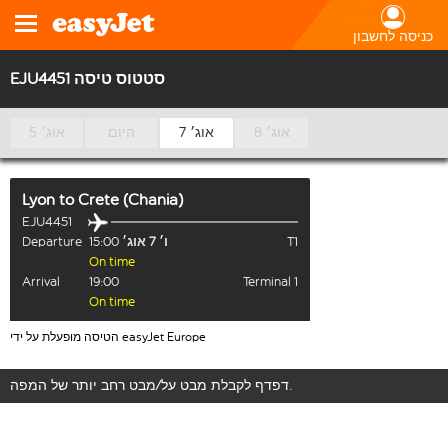
כניסה לחשבון
EJU4451 סטטוס טיסה
8 אוג׳
7 אוג׳
היום
5 אוג׳
Lyon
to
Crete (Chania)
EJU4451
T1
ו׳ 7 אוג׳
15:00
Departure
On time
Arrival
19:00
Terminal 1
On time
הטיסה מופעלת על ידי easyJet Europe
דפדף לקבלת מבט על/מבט רחב יותר של המפה.