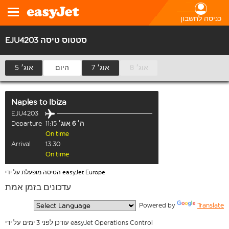
כניסה לחשבון
EJU4203 סטטוס טיסה
8 אוג׳
7 אוג׳
היום
5 אוג׳
Naples
to
Ibiza
EJU4203
ה׳ 6 אוג׳
11:15
Departure
On time
Arrival
13:30
On time
הטיסה מופעלת על ידי easyJet Europe
עדכונים בזמן אמת
  Powered by 
Translate
עודכן לפני 3 ימים על ידי easyJet Operations Control