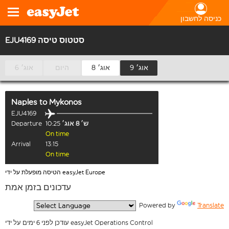
כניסה לחשבון
EJU4169 סטטוס טיסה
6 אוג׳
היום
8 אוג׳
9 אוג׳
Naples
to
Mykonos
EJU4169
Departure
10:25
ש׳ 8 אוג׳
On time
Arrival
13:15
On time
הטיסה מופעלת על ידי easyJet Europe
עדכונים בזמן אמת
  Powered by 
Translate
עודכן לפני 6 ימים על ידי easyJet Operations Control