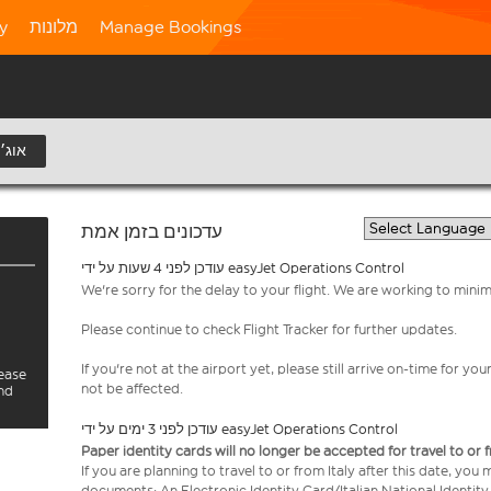
Manage Bookings
מלונות
ty
8 אוג׳
עדכונים בזמן אמת
עודכן לפני 4 שעות על ידי easyJet Operations Control
We're sorry for the delay to your flight. We are working to mini
Please continue to check Flight Tracker for further updates.
If you're not at the airport yet, please still arrive on-time for 
lease
not be affected.
and
עודכן לפני 3 ימים על ידי easyJet Operations Control
Paper identity cards will no longer be accepted for travel to or 
If you are planning to travel to or from Italy after this date, you
documents: An Electronic Identity Card/Italian National Identit