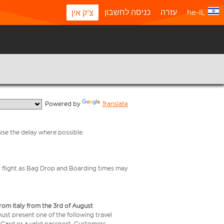
he-IL
עזרה
כניסה לחשבון
צ'ק אין
  Powered by 
Translate
mise the delay where possible.
your flight as Bag Drop and Boarding times may
from Italy from the 3rd of August
 must present one of the following travel
y Card or a valid passport. Customers