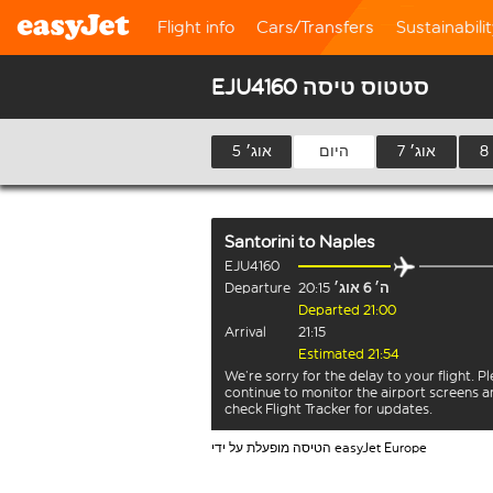
Flight info
Cars/Transfers
Sustainabili
EJU4160 סטטוס טיסה
7 אוג׳
היום
5 אוג׳
Santorini
to
Naples
EJU4160
ה׳ 6 אוג׳
20:15
Departure
Departed 21:00
Arrival
21:15
Estimated 21:54
We’re sorry for the delay to your flight. P
continue to monitor the airport screens 
check Flight Tracker for updates.
הטיסה מופעלת על ידי easyJet Europe