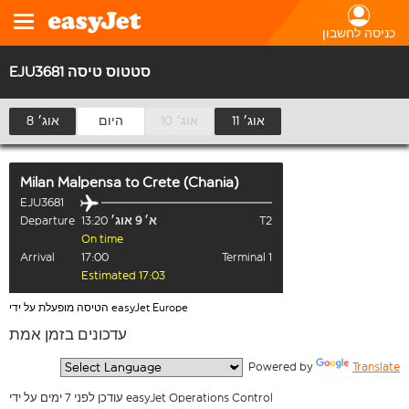
כניסה לחשבון
EJU3681 סטטוס טיסה
11 אוג׳
10 אוג׳
היום
8 אוג׳
Milan Malpensa
to
Crete (Chania)
EJU3681
T2
א׳ 9 אוג׳
13:20
Departure
On time
Arrival
17:00
Terminal 1
Estimated 17:03
הטיסה מופעלת על ידי easyJet Europe
עדכונים בזמן אמת
  Powered by 
Translate
עודכן לפני 7 ימים על ידי easyJet Operations Control