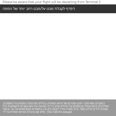
Please be aware that your flight will be departing from Terminal 2
דפדף לקבלת מבט על/מבט רחב יותר של המפה.
במקרים מסוימים ייתכנו שינויים של הרגע האחרון במידע הטרמינל המופיע על המסכים.
העדכונים בזמן אמת מבוססים על המידע שיש בידינו באותה עת והם עשויים להשתנות ככל
שמגיע לידינו מידע נוסף. בכל מקרה עליך לבצע צ'ק-אין במועדים המודפסים על גבי אישור
ההזמנה שלך, אלא אם קיבלת הוראה אחרת על ידי easyjet.