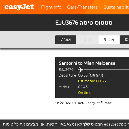
Flight info
Cars/Transfers
Sustainabili
EJU3676 סטטוס טיסה
9 אוג׳
היום
7 אוג׳
Santorini
to
Milan Malpensa
EJU3676
א׳ 9 אוג׳
00:55
Departure
Estimated 00:56
Arrival
02:45
On time
הטיסה מופעלת על ידי easyJet Europe