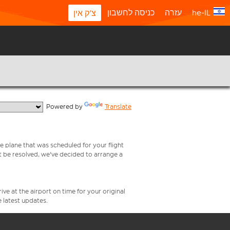
he-IL
עזרה
כניסה לחשבון
צ'ק אין
  Powered by 
Translate
e plane that was scheduled for your flight
t be resolved, we've decided to arrange a
ive at the airport on time for your original
e latest updates.