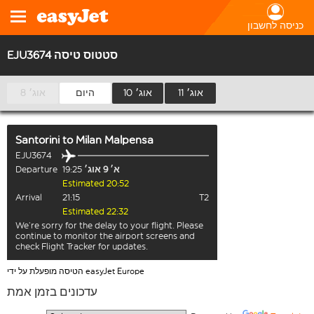
כניסה לחשבון
EJU3674 סטטוס טיסה
11 אוג׳
10 אוג׳
היום
8 אוג׳
Santorini
to
Milan Malpensa
EJU3674
א׳ 9 אוג׳
19:25
Departure
Estimated 20:52
Arrival
21:15
T2
Estimated 22:32
We’re sorry for the delay to your flight. Please
continue to monitor the airport screens and
check Flight Tracker for updates.
הטיסה מופעלת על ידי easyJet Europe
עדכונים בזמן אמת