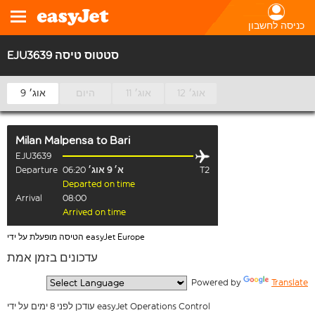
כניסה לחשבון
EJU3639 סטטוס טיסה
12 אוג׳
11 אוג׳
היום
9 אוג׳
Milan Malpensa
to
Bari
EJU3639
T2
א׳ 9 אוג׳
06:20
Departure
Departed on time
Arrival
08:00
Arrived on time
הטיסה מופעלת על ידי easyJet Europe
עדכונים בזמן אמת
  Powered by 
Translate
עודכן לפני 8 ימים על ידי easyJet Operations Control