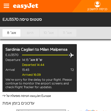
כניסה לחשבון
EJU3570 סטטוס טיסה
11 אוג׳
10 אוג׳
היום
8 אוג׳
Sardinia Cagliari
to
Milan Malpensa
EJU3570
ש׳ 8 אוג׳
14:15
Departure
Departed 14:44
Arrival
15:45
T2
Arrived 16:09
We’re sorry for the delay to your flight. Please
continue to monitor the airport screens and
check Flight Tracker for updates.
הטיסה מופעלת על ידי easyJet Europe
עדכונים בזמן אמת