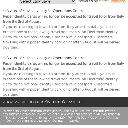
  Powered by 
Translate
עודכן לפני 8 ימים על ידי easyJet Operations Control
Paper identity cards will no longer be accepted for travel to or from Italy
from the 3rd of August
If you are planning to travel to or from Italy after this date, you must
present one of the following travel documents: An Electronic Identity
Card/Italian National Identity Card or a valid passport. Customers
travelling with a paper identity card on or after 3 August will be denied
boarding.
עודכן לפני 8 ימים על ידי easyJet Operations Control
Paper identity cards will no longer be accepted for travel to or from Italy
from the 3rd of August
If you are planning to travel to or from Italy after this date, you must
present one of the following travel documents: An Electronic Identity
Card/Italian National Identity Card or a valid passport. Customers
travelling with a paper identity card on or after 3 August will be denied
boarding.
דפדף לקבלת מבט על/מבט רחב יותר של המפה.
במקרים מסוימים ייתכנו שינויים של הרגע האחרון במידע הטרמינל המופיע על המסכים.
העדכונים בזמן אמת מבוססים על המידע שיש בידינו באותה עת והם עשויים להשתנות ככל
שמגיע לידינו מידע נוסף. בכל מקרה עליך לבצע צ'ק-אין במועדים המודפסים על גבי אישור
ההזמנה שלך, אלא אם קיבלת הוראה אחרת על ידי easyjet.