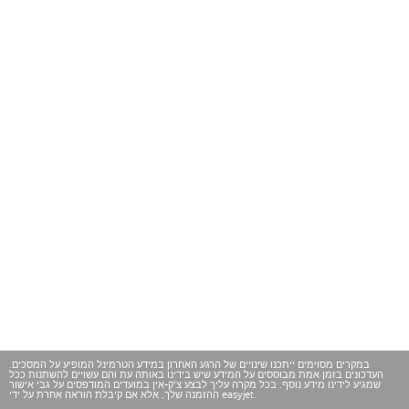
במקרים מסוימים ייתכנו שינויים של הרגע האחרון במידע הטרמינל המופיע על המסכים.
העדכונים בזמן אמת מבוססים על המידע שיש בידינו באותה עת והם עשויים להשתנות ככל
שמגיע לידינו מידע נוסף. בכל מקרה עליך לבצע צ'ק-אין במועדים המודפסים על גבי אישור
ההזמנה שלך, אלא אם קיבלת הוראה אחרת על ידי easyjet.