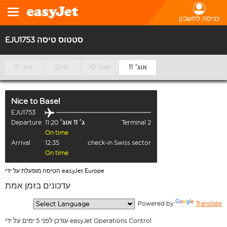
כניסה לחשבון
EJU1753 סטטוס טיסה
11 אוג׳
10 אוג׳
היום
8 אוג׳
Nice
to
Basel
EJU1753
Terminal 2
ג׳ 11 אוג׳
11:20
Departure
On time
Arrival
12:35
check-in Swiss sector
On time
הטיסה מופעלת על ידי easyJet Europe
עדכונים בזמן אמת
  Powered by 
Translate
עודכן לפני 5 ימים על ידי easyJet Operations Control