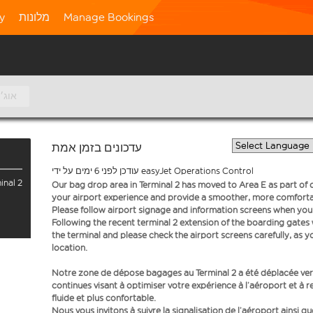
Manage Bookings
מלונות
ty
9 אוג׳
עדכונים בזמן אמת
עודכן לפני 6 ימים על ידי easyJet Operations Control
inal 2
Our bag drop area in Terminal 2 has moved to Area E as part o
your airport experience and provide a smoother, more comfortab
Please follow airport signage and information screens when you a
Following the recent terminal 2 extension of the boarding gate
the terminal and please check the airport screens carefully, as 
location.
Notre zone de dépose bagages au Terminal 2 a été déplacée vers
continues visant à optimiser votre expérience à l’aéroport et à r
fluide et plus confortable.
Nous vous invitons à suivre la signalisation de l’aéroport ainsi q