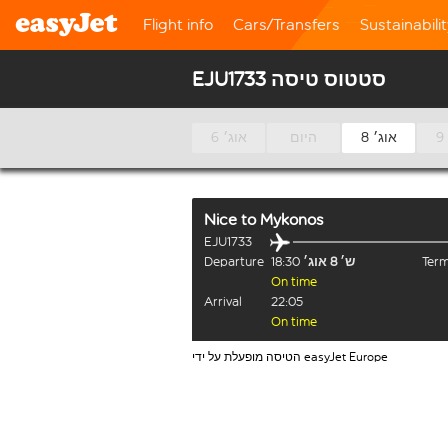
Flight info
Cars/Transfers
Sustainabili
EJU1733 סטטוס טיסה
8 אוג׳
היום
6 אוג׳
Nice
to
Mykonos
EJU1733
Term
ש׳ 8 אוג׳
18:30
Departure
On time
Arrival
22:05
On time
הטיסה מופעלת על ידי easyJet Europe