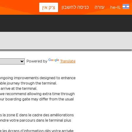
he-IL
עזרה
כניסה לחשבון
צ'ק אין
  Powered by 
Translate
f ongoing improvements designed to enhance
le journey through the terminal.
rrive at the terminal.
s we recommend allowing extra time through
your boarding gate may differ from the usual
 la zone E dans le cadre des améliorations
endre votre parcours dans le terminal plus
ue les écrans d’information dès votre arrivée