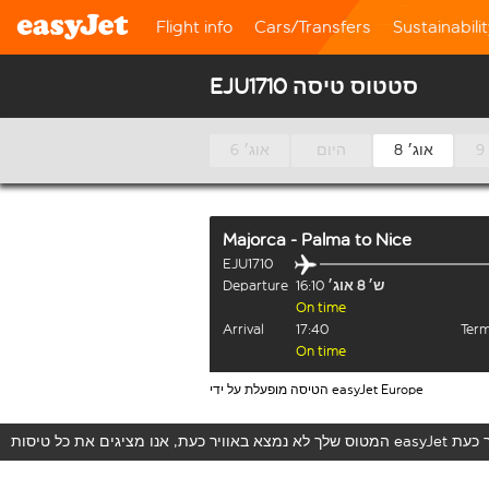
Flight info
Cars/Transfers
Sustainabili
EJU1710 סטטוס טיסה
8 אוג׳
היום
6 אוג׳
Majorca - Palma
to
Nice
EJU1710
ש׳ 8 אוג׳
16:10
Departure
On time
Arrival
17:40
Term
On time
הטיסה מופעלת על ידי easyJet Europe