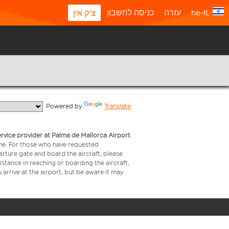
he-IL
עזרה
כניסה לחשבון
צ'ק אין
  Powered by 
Translate
service provider at Palma de Mallorca Airport
time. For those who have requested
arture gate and board the aircraft, please
stance in reaching or boarding the aircraft,
arrive at the airport, but be aware it may