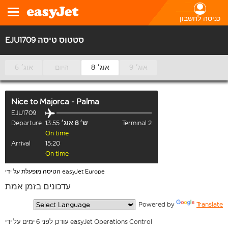
כניסה לחשבון
EJU1709 סטטוס טיסה
9 אוג׳
8 אוג׳
היום
6 אוג׳
Nice
to
Majorca - Palma
EJU1709
Terminal 2
ש׳ 8 אוג׳
13:55
Departure
On time
Arrival
15:20
On time
הטיסה מופעלת על ידי easyJet Europe
עדכונים בזמן אמת
  Powered by 
Translate
עודכן לפני 6 ימים על ידי easyJet Operations Control