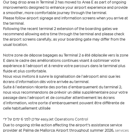
Our bag drop area in Terminal 2 has moved to Area E as part of ongoing
improvements designed to enhance your airport experience and provide
a smoother, more comfortable journey through the terminal.
Please follow airport signage and information screens when you arrive at
the terminal.
Following the recent terminal 2 extension of the boarding gates we
recommend allowing extra time through the terminal and please check
the airport screens carefully, as your boarding gate may differ from the
usual location.
Notre zone de dépose bagages au Terminal 2 a été déplacée vers la zone
E dans le cadre des améliorations continues visant à optimiser votre
expérience à l’aéroport et à rendre votre parcours dans le terminal plus
fluide et plus confortable.
Nous vous invitons à suivre la signalisation de l’aéroport ainsi que les
écrans d’information dès votre arrivée au terminal.
Suite à l’extension récente des portes d’embarquement du terminal 2,
nous vous recommandons de prévoir un délai supplémentaire pour votre
passage dans l’aéroport et de consulter attentivement les écrans
d’information, votre porte d’embarquement pouvant être différente de
celle habituellement utilisée
עודכן לפני 6 ימים על ידי easyJet Operations Control
Due to ongoing strike action affecting the airport's assistance service
provider at Palma de Mallorca Airport throughout summer 2026,
services