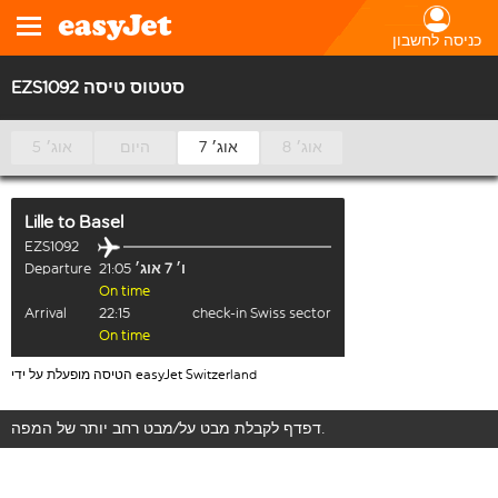
כניסה לחשבון
EZS1092 סטטוס טיסה
8 אוג׳
7 אוג׳
היום
5 אוג׳
Lille
to
Basel
EZS1092
ו׳ 7 אוג׳
21:05
Departure
On time
Arrival
22:15
check-in Swiss sector
On time
הטיסה מופעלת על ידי easyJet Switzerland
דפדף לקבלת מבט על/מבט רחב יותר של המפה.