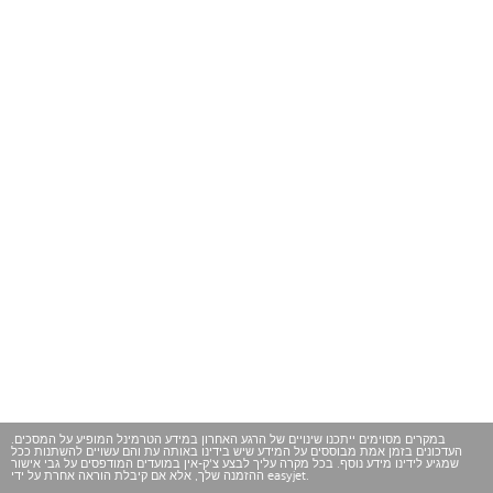
במקרים מסוימים ייתכנו שינויים של הרגע האחרון במידע הטרמינל המופיע על המסכים.
העדכונים בזמן אמת מבוססים על המידע שיש בידינו באותה עת והם עשויים להשתנות ככל
שמגיע לידינו מידע נוסף. בכל מקרה עליך לבצע צ'ק-אין במועדים המודפסים על גבי אישור
ההזמנה שלך, אלא אם קיבלת הוראה אחרת על ידי easyjet.