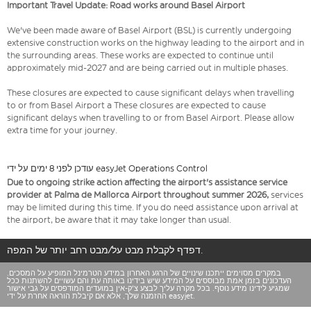
Important Travel Update: Road works around Basel Airport
We've been made aware of Basel Airport (BSL) is currently undergoing
extensive construction works on the highway leading to the airport and in
the surrounding areas. These works are expected to continue until
approximately mid-2027 and are being carried out in multiple phases.
These closures are expected to cause significant delays when travelling
to or from Basel Airport a These closures are expected to cause
significant delays when travelling to or from Basel Airport. Please allow
extra time for your journey.
עודכן לפני 8 ימים על ידי easyJet Operations Control
Due to ongoing strike action affecting the airport's assistance service
provider at Palma de Mallorca Airport throughout summer 2026,
services
may be limited during this time. If you do need assistance upon arrival at
the airport, be aware that it may take longer than usual.
דפדף לקבלת מבט על/מבט רחב יותר של המפה.
במקרים מסוימים ייתכנו שינויים של הרגע האחרון במידע הטרמינל המופיע על המסכים.
העדכונים בזמן אמת מבוססים על המידע שיש בידינו באותה עת והם עשויים להשתנות ככל
שמגיע לידינו מידע נוסף. בכל מקרה עליך לבצע צ'ק-אין במועדים המודפסים על גבי אישור
ההזמנה שלך, אלא אם קיבלת הוראה אחרת על ידי easyjet.