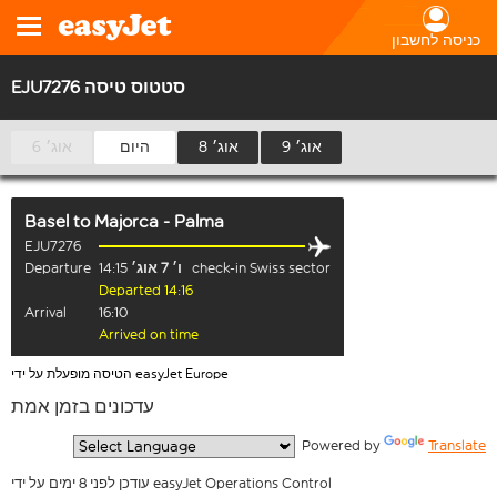
כניסה לחשבון
EJU7276 סטטוס טיסה
9 אוג׳
8 אוג׳
היום
6 אוג׳
Basel
to
Majorca - Palma
EJU7276
check-in Swiss sector
ו׳ 7 אוג׳
14:15
Departure
Departed 14:16
Arrival
16:10
Arrived on time
הטיסה מופעלת על ידי easyJet Europe
עדכונים בזמן אמת
  Powered by 
Translate
עודכן לפני 8 ימים על ידי easyJet Operations Control