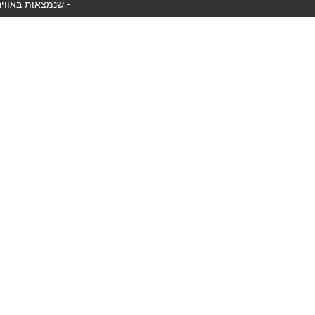
המטוס שלך לא נמצא באוויר כעת, אנו מציגים את כל טיסות easyJet שנמצאות באוויר כעת -