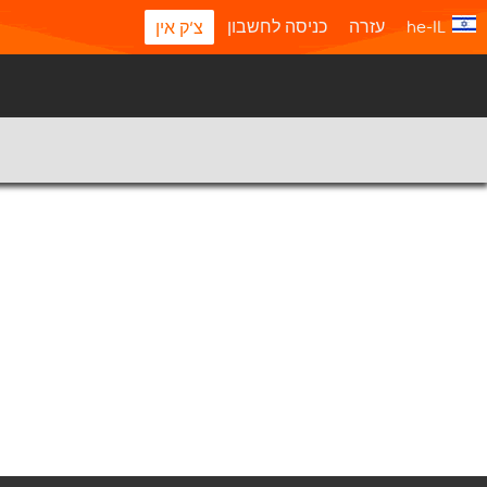
he-IL
עזרה
כניסה לחשבון
צ'ק אין