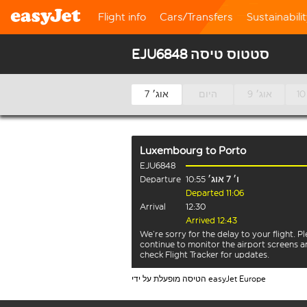
Flight info
Cars/Transfers
Sustainabili
EJU6848 סטטוס טיסה
9 אוג׳
היום
7 אוג׳
Luxembourg
to
Porto
EJU6848
ו׳ 7 אוג׳
10:55
Departure
Departed 11:06
Arrival
12:30
Arrived 12:43
We’re sorry for the delay to your flight. P
continue to monitor the airport screens 
check Flight Tracker for updates.
הטיסה מופעלת על ידי easyJet Europe