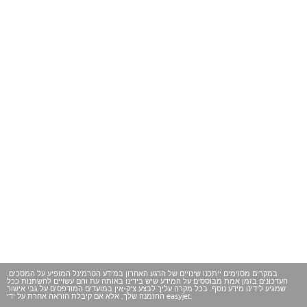
במקרים מסוימים ייתכנו שינויים של הרגע האחרון במידע הטרמינל המופיע על המסכים.
העדכונים בזמן אמת מבוססים על המידע שיש בידינו באותה עת והם עשויים להשתנות ככל
שמגיע לידינו מידע נוסף. בכל מקרה עליך לבצע צ'ק-אין במועדים המודפסים על גבי אישור
ההזמנה שלך, אלא אם קיבלת הוראה אחרת על ידי easyjet.