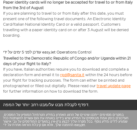
Paper identity cards will no longer be accepted for travel to or from Italy
from the 3rd of August
If you are planning to travel to or from Italy after this date, you must
present one of the following travel documents: An Electronic Identity
Card/Italian National Identity Card or a valid passport. Customers
travelling with a paper identity card on or after 3 August will be denied
boarding.
עודכן לפני 5 ימים על ידי easyJet Operations Control
Travelled to the Democratic Republic of Congo and/or Uganda within 21
days of your flight to Italy?
If you have, Italian authorities require you to download and complete a
declaration form and email it to
rpd@sanita.it
within the 24 hours before
your flight for tracking purposes. The form can either be printed and
photographed or filled out digitally. Please read our
travel update page
for further information on how to download the form.
דפדף לקבלת מבט על/מבט רחב יותר של המפה.
במקרים מסוימים ייתכנו שינויים של הרגע האחרון במידע הטרמינל המופיע על המסכים.
העדכונים בזמן אמת מבוססים על המידע שיש בידינו באותה עת והם עשויים להשתנות ככל
שמגיע לידינו מידע נוסף. בכל מקרה עליך לבצע צ'ק-אין במועדים המודפסים על גבי אישור
ההזמנה שלך, אלא אם קיבלת הוראה אחרת על ידי easyjet.